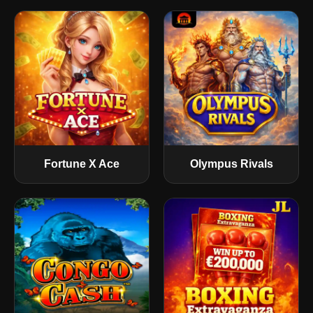
Fortune X Ace
Olympus Rivals