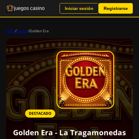
juegos casino
Iniciar sesión
Registrarse
Inicio
/
Casino
/
Golden Era
DESTACADO
Golden Era - La Tragamonedas