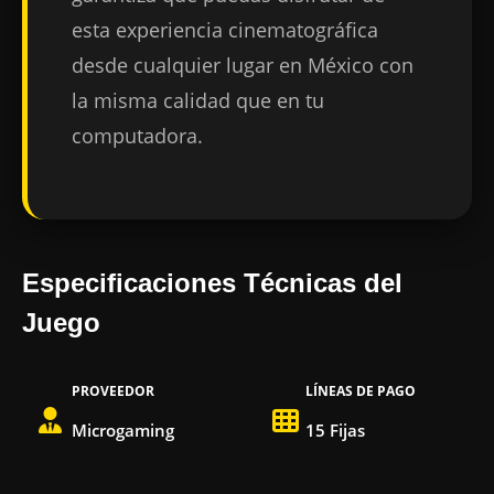
esta experiencia cinematográfica
desde cualquier lugar en México con
la misma calidad que en tu
computadora.
Especificaciones Técnicas del
Juego
PROVEEDOR
LÍNEAS DE PAGO
Microgaming
15 Fijas