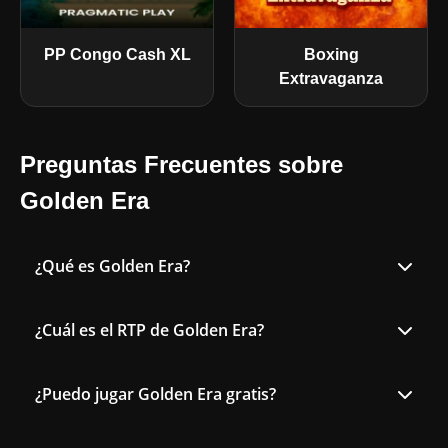
PP Congo Cash XL
Boxing
Extravaganza
Preguntas Frecuentes sobre
Golden Era
¿Qué es Golden Era?
¿Cuál es el RTP de Golden Era?
¿Puedo jugar Golden Era gratis?