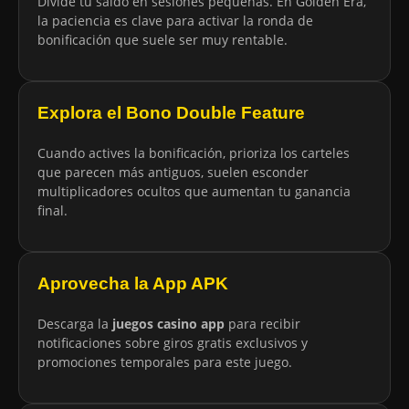
Divide tu saldo en sesiones pequeñas. En Golden Era,
la paciencia es clave para activar la ronda de
bonificación que suele ser muy rentable.
Explora el Bono Double Feature
Cuando actives la bonificación, prioriza los carteles
que parecen más antiguos, suelen esconder
multiplicadores ocultos que aumentan tu ganancia
final.
Aprovecha la App APK
Descarga la
juegos casino app
para recibir
notificaciones sobre giros gratis exclusivos y
promociones temporales para este juego.