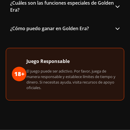
¿Cuáles son las funciones especiales de Golden
Era?
¿Cómo puedo ganar en Golden Era?
Juego Responsable
El juego puede ser adictivo. Por favor, juega de
18+
manera responsable y establece límites de tiempo y
dinero. Si necesitas ayuda, visita recursos de apoyo
oficiales.