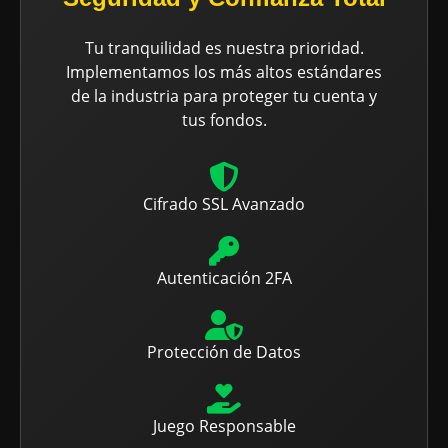
Tu tranquilidad es nuestra prioridad.
Implementamos los más altos estándares
de la industria para proteger tu cuenta y
tus fondos.
Cifrado SSL Avanzado
Autenticación 2FA
Protección de Datos
Juego Responsable