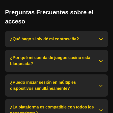
Preguntas Frecuentes sobre el
acceso
¿Qué hago si olvidé mi contraseña?
¿Por qué mi cuenta de juegos casino está
bloqueada?
¿Puedo iniciar sesión en múltiples
dispositivos simultáneamente?
¿La plataforma es compatible con todos los