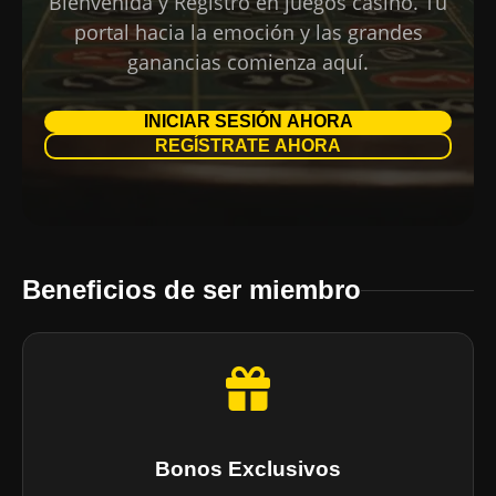
Bienvenida y Registro en juegos casino. Tu
portal hacia la emoción y las grandes
ganancias comienza aquí.
INICIAR SESIÓN AHORA
REGÍSTRATE AHORA
Beneficios de ser miembro
Bonos Exclusivos