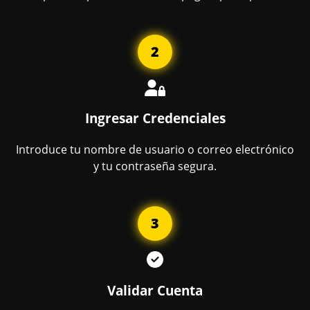
2
Ingresar Credenciales
Introduce tu nombre de usuario o correo electrónico
y tu contraseña segura.
3
Validar Cuenta