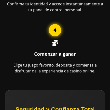
Confirma tu identidad y accede instantáneamente a
tu panel de control personal.
4
Comenzar a ganar
Elige tu juego favorito, deposita y comienza a
disfrutar de la experiencia de casino online.
Seguridad y Confianza Total