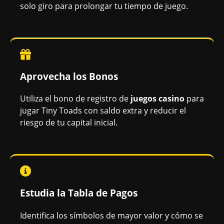
solo giro para prolongar tu tiempo de juego.
Aprovecha los Bonos
Utiliza el bono de registro de
juegos casino
para
jugar Tiny Toads con saldo extra y reducir el
riesgo de tu capital inicial.
Estudia la Tabla de Pagos
Identifica los símbolos de mayor valor y cómo se