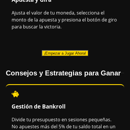
Ajusta el valor de tu moneda, selecciona el
monto de la apuesta y presiona el botón de giro
para buscar la victoria.
¡Empezar a Jugar Ahora!
Consejos y Estrategias para Ganar
Gestión de Bankroll
Divide tu presupuesto en sesiones pequeñas.
No apuestes más del 5% de tu saldo total en un