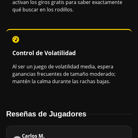
activan los giros gratis para saber exactamente
qué buscar en los rodillos.
Control de Volatilidad
Al ser un juego de volatilidad media, espera
ganancias frecuentes de tamaño moderado;
mantén la calma durante las rachas bajas.
Reseñas de Jugadores
Carlos M.