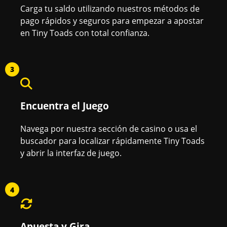
Carga tu saldo utilizando nuestros métodos de
pago rápidos y seguros para empezar a apostar
en Tiny Toads con total confianza.
3
Encuentra el Juego
Navega por nuestra sección de casino o usa el
buscador para localizar rápidamente Tiny Toads
y abrir la interfaz de juego.
4
Apuesta y Gira