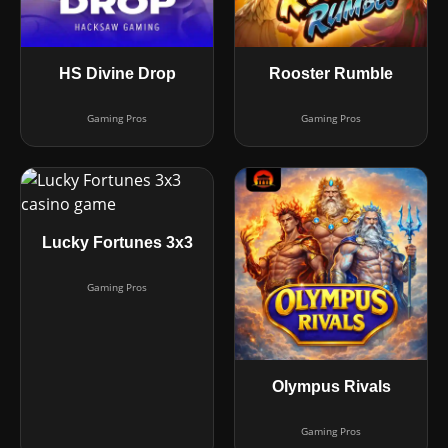
HS Divine Drop
Rooster Rumble
Gaming Pros
Gaming Pros
Lucky Fortunes 3x3
Gaming Pros
Olympus Rivals
Gaming Pros