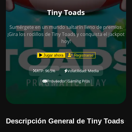
Tiny Toads
Sumérgete en un mundo saltarín lleno de premios.
¡Gira los rodillos de Tiny Toads y conquista el jackpot
hoy!
Jugar ahora
Registrarse
RTP: 96.5%
Volatilidad: Media
Proveedor: Gaming Pros
Descripción General de Tiny Toads