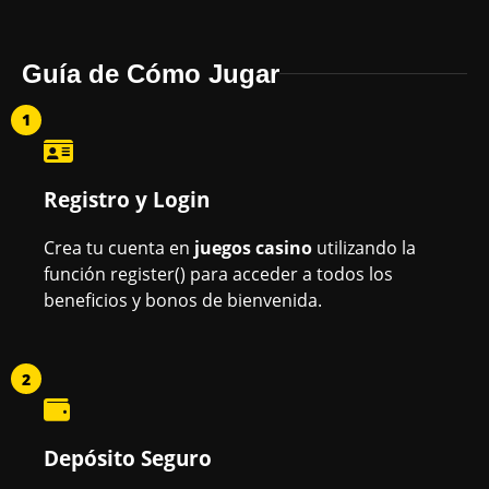
Guía de Cómo Jugar
1
Registro y Login
Crea tu cuenta en
juegos casino
utilizando la
función register() para acceder a todos los
beneficios y bonos de bienvenida.
2
Depósito Seguro